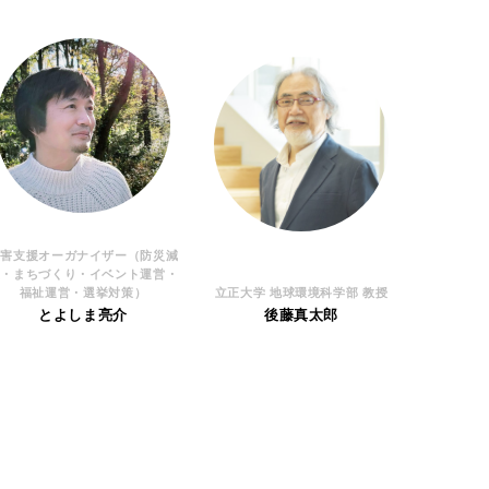
災害支援オーガナイザー（防災減
災・まちづくり・イベント運営・
福祉運営・選挙対策）
立正大学 地球環境科学部 教授
とよしま亮介
後藤真太郎