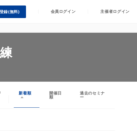
会員ログイン
主催者ログイン
登録(無料)
練
替
新着順
開催日
過去のセミナ
順
ー