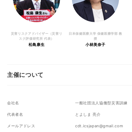
災害リスクアドバイザー（災害リ
日本保健医療大学 保健医療学部 教
スク評価研究所 代表）
授
松島康生
小林美奈子
主催について
会社名
一般社団法人協働型災害訓練
代表者名
とよしま 亮介
メールアドレス
cdt.icsjapan@gmail.com