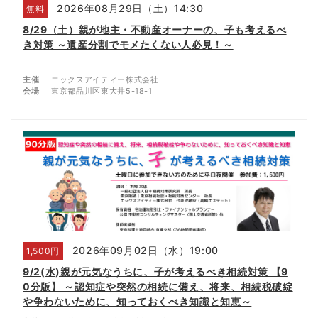
2026年08月29日（土）14:30
無料
8/29（土）親が地主・不動産オーナーの、子も考えるべ
き対策 ～遺産分割でモメたくない人必見！～
主催
エックスアイティー株式会社
会場
東京都品川区東大井5-18-1
2026年09月02日（水）19:00
1,500円
9/2(水)親が元気なうちに、子が考えるべき相続対策 【9
0分版】 ～認知症や突然の相続に備え、将来、相続税破綻
や争わないために、知っておくべき知識と知恵～