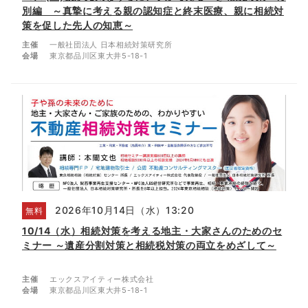
別編 ～真摯に考える親の認知症と終末医療、親に相続対
策を促した先人の知恵～
主催
一般社団法人 日本相続対策研究所
会場
東京都品川区東大井5-18-1
2026年10月14日（水）13:20
無料
10/14（水）相続対策を考える地主・大家さんのためのセ
ミナー ～遺産分割対策と相続税対策の両立をめざして～
主催
エックスアイティー株式会社
会場
東京都品川区東大井5-18-1