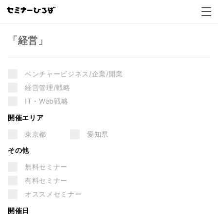
経営セミナー一覧
「経営」
ベンチャービジネス/企業/開業
経営管理/戦略
IT・Web戦略
開催エリア
東京都
愛知県
その他
無料セミナー
有料セミナー
オススメセミナー
開催日