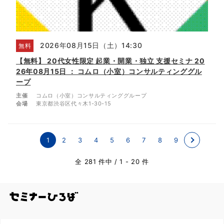
2026年08月15日（土）14:30
無料
【無料】 20代女性限定 起業・開業・独立 支援セミナ 20
26年08月15日 ： コムロ（小室）コンサルティンググル
ープ
主催
コムロ（小室）コンサルティンググループ
会場
東京都渋谷区代々木1-30-15
1
2
3
4
5
6
7
8
9
全 281 件中
/
1 - 20 件
全国のセミナー・勉強会を探す/セミナーひろ