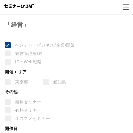
経営セミナー一覧
「経営」
ベンチャービジネス/企業/開業
経営管理/戦略
IT・Web戦略
開催エリア
東京都
愛知県
その他
無料セミナー
有料セミナー
オススメセミナー
開催日