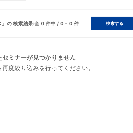
」の 検索結果:
全 0 件中
/
0 - 0 件
検索する
たセミナーが見つかりません
ら再度絞り込みを行ってください。