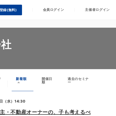
会員ログイン
主催者ログイン
登録(無料)
会社
替
新着順
開催日
過去のセミナ
順
ー
日（水）14:30
が地主・不動産オーナーの、子も考えるべ