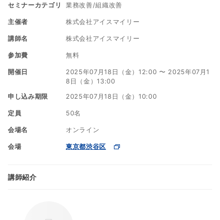
セミナーカテゴリ
業務改善/組織改善
え、新たな知識を習得させることで、ドメイン適応や
主催者
株式会社アイスマイリー
精度向上を図る手法です。
講師名
株式会社アイスマイリー
Megatron-LMベースの学習フレームワークを使用し、
マルチGPUによる分散トレーニングを実際にご覧いた
参加費
無料
だけます。
開催日
2025年07月18日（金）12:00 〜 2025年07月1
8日（金）13:00
​​こうした技術は、生成AIの高度化や将来的なAIエージェ
申し込み期限
2025年07月18日（金）10:00
ント開発にも応用可能な基盤技術として注目されてい
定員
50名
ます。
会場名
オンライン
■開催概要
会場
東京都渋谷区
【7/18開催ウェビナー】ローカルLLMの大本命「Qwen
講師紹介
3」×継続事前学習の解説＆デモ 1250万ダウンロードを
突破した世界が注目するLLM
・主催：株式会社アイスマイリー