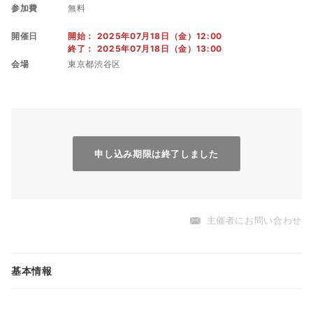
参加費
無料
開催日
開始： 2025年07月18日（金）12:00
終了： 2025年07月18日（金）13:00
会場
東京都渋谷区
AIポータルメディア「AIsmiley」は、2025年7月18日
（金）12時からLLMをテーマにウェビナーを開催しま
す。
申し込み期限は終了しました
アリババが開発した注目のオープンソースLLM「Qwen
3」！
OpenAI o1やDeepSeek R1を上回る性能を持ち、現在
もっとも高性能なオープンソースLLMとして、世界中の
主催者にお問い合わせ
開発者から注目を集めています。
本ウェビナーでは、このQwen3を対象に継続事前学習
基本情報
（Continued Pretraining）のデモを実施します。
継続事前学習とは、事前学習モデルに追加データを与