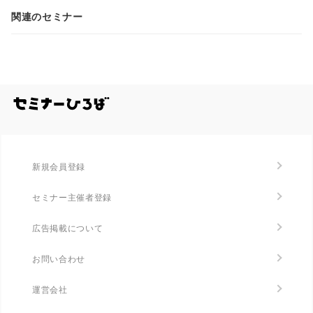
関連のセミナー
■ウェビナーの見どころ
・Qwen3への継続事前学習のデモを通じて、実際にモ
デルへ新しい知識を習得させるプロセスを学べます。
全国のセミナー・勉強会を探す/セミナーひろ
・タスクに応じて即答と熟考を使い分ける「ハイブリ
ッド推論」や「AIエージェント機能」など、Qwen3の
新機能を紹介します。
新規会員登録
■ウェビナーのポイント
セミナー主催者登録
広告掲載について
・ローカルLLMの大本命「Qwen3」の概要、新機能の
解説
お問い合わせ
・Qwen3へ新しい知識を習得させる継続事前学習（Co
ntinued Pretraining）のデモ
運営会社
・クラウドなのにNVIDIA H200がオンプレよりも安い