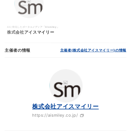
・日時：2025年7月18日（金）12:00～13:00
・場所：ウェビナー専用URL ＊申し込みいただいた方
にウェビナーのURLをお送りいたします。
AIに特化したポータルメディア「AIsmiley」
・費用：無料
株式会社アイスマイリー
・申込締切：2025年7月18日（金）11:00まで
主催者の情報
主催者(株式会社アイスマイリー)の情報
参加申込はこちらから
https://ai.aismiley.co.jp/form/20250718webinar
＝＝＝＞
■こんな方にお勧めのウェビナーです！
・LLMのカスタマイズや性能向上に興味がある方
・独自のデータやドメイン知識をモデルに学習させた
株式会社アイスマイリー
い方
・AI開発のコストを大幅に削減したい方
https://aismiley.co.jp/
・AIエージェントや業務特化型AIの基盤技術に関心があ
る方