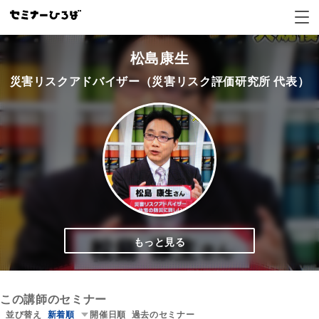
松島康生のセミナー一覧
松島康生
災害リスクアドバイザー（災害リスク評価研究所 代表）
もっと見る
この講師のセミナー
並び替え
新着順
開催日順
過去のセミナー